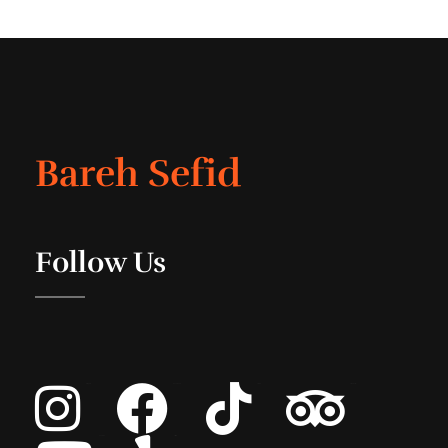
Bareh Sefid
Follow Us
Instagram
Facebook
Tiktok
Tripadvisor
Youtube
List Item