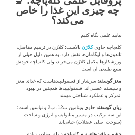
🔬 پروفایل علمی کله‌پاچه؛
چه چیزی این غذا را خاص
می‌کند؟
بیایید علمی نگاه کنیم
کله‌پاچه حاوی
کلاژن
بالاست؛ کلاژن در ترمیم مفاصل،
تاندون‌ها و لیگامان‌ها نقش دارد. به همین دلیل خیلی از
ورزشکارها مکمل کلاژن می‌خرند، ولی کله‌پاچه خودش
منبع طبیعی آن است
مغز گوسفند
سرشار از فسفولیپیدهاست که غذای مغز
و سیستم عصبی‌اند. فسفولیپیدها همچنین در بهبود
تمرکز و عملکرد شناختی مهمند
زبان گوسفند
حاوی ویتامین ب12، ب2 و نیاسین است؛
این سه ترکیب در مسیر متابولیسم انرژی و ساخت
(سوخت اصلی عضلات) حیاتی‌اند
چشم و بافت‌های نرم کله‌پاچه
دارای مقادیر زیادی